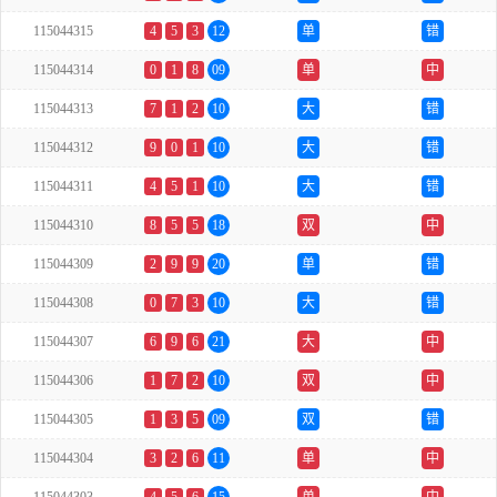
115044315
4
5
3
12
单
错
115044314
0
1
8
09
单
中
115044313
7
1
2
10
大
错
115044312
9
0
1
10
大
错
115044311
4
5
1
10
大
错
115044310
8
5
5
18
双
中
115044309
2
9
9
20
单
错
115044308
0
7
3
10
大
错
115044307
6
9
6
21
大
中
115044306
1
7
2
10
双
中
115044305
1
3
5
09
双
错
115044304
3
2
6
11
单
中