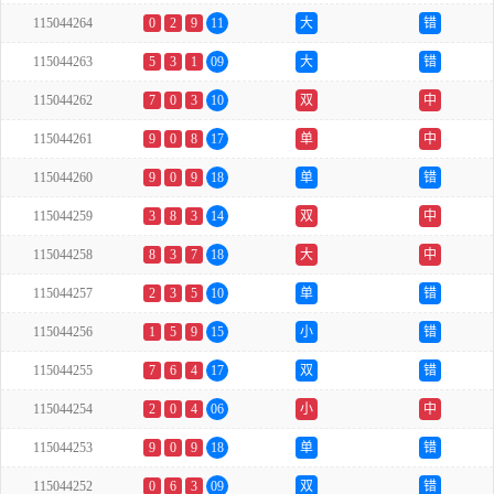
115044264
0
2
9
11
大
错
115044263
5
3
1
09
大
错
115044262
7
0
3
10
双
中
115044261
9
0
8
17
单
中
115044260
9
0
9
18
单
错
115044259
3
8
3
14
双
中
115044258
8
3
7
18
大
中
115044257
2
3
5
10
单
错
115044256
1
5
9
15
小
错
115044255
7
6
4
17
双
错
115044254
2
0
4
06
小
中
115044253
9
0
9
18
单
错
115044252
0
6
3
09
双
错