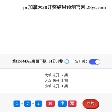
pc加拿大28开奖结果预测官网:28yc.com
第
115044326
期 距下期:
01
分
33
秒
广告开关：
大单
未开:
7
期
大双
未开:
3
期
小单
未开:
1
期
1
7
2
10
小
双
咪牌
+
+
=
-