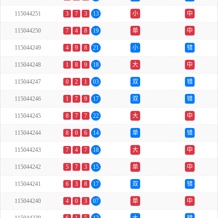
115044251
3
7
3
13
小
中
115044250
7
4
8
19
单
中
115044249
4
9
8
21
小
错
115044248
1
8
9
18
大
中
115044247
0
2
1
03
双
错
115044246
1
7
9
17
双
错
115044245
8
7
7
22
大
中
115044244
8
0
6
14
单
错
115044243
7
4
7
18
大
中
115044242
5
7
3
15
单
中
115044241
6
3
8
17
双
错
115044240
4
0
3
07
单
中