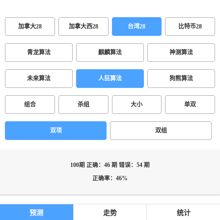
加拿大28
加拿大西28
台湾28
比特币28
青龙算法
麒麟算法
神测算法
未来算法
人狂算法
狗熊算法
组合
杀组
大小
单双
双项
双组
100期 正确：46 期 错误：54 期
正确率：46%
预测
走势
统计