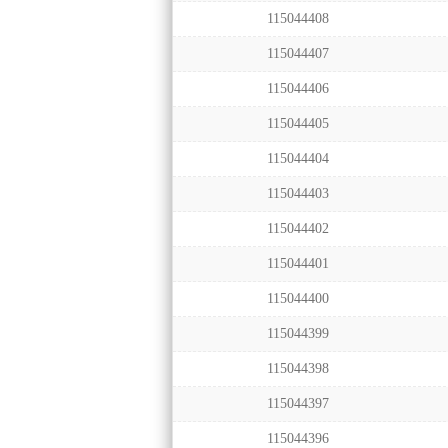
115044408
115044407
115044406
115044405
115044404
115044403
115044402
115044401
115044400
115044399
115044398
115044397
115044396