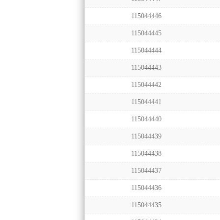
115044446
115044445
115044444
115044443
115044442
115044441
115044440
115044439
115044438
115044437
115044436
115044435