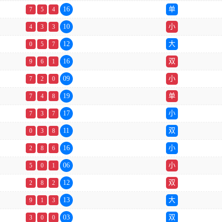
16
单
7
5
4
10
小
4
3
3
12
大
0
5
7
16
双
9
6
1
09
小
7
2
0
19
单
7
4
8
17
小
7
3
7
11
双
0
3
8
16
小
2
8
6
06
小
5
0
1
12
双
2
8
2
13
大
9
1
3
03
双
3
0
0