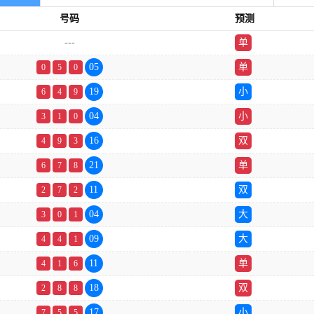
号码
预测
---
单
05
单
0
5
0
19
小
6
4
9
04
小
3
1
0
16
双
4
9
3
21
单
6
7
8
11
双
2
7
2
04
大
3
0
1
09
大
4
4
1
11
单
4
1
6
18
双
2
8
8
17
小
7
5
5