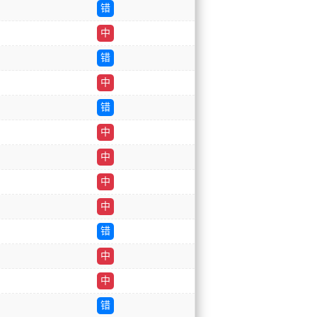
错
中
错
中
错
中
中
中
中
错
中
中
错