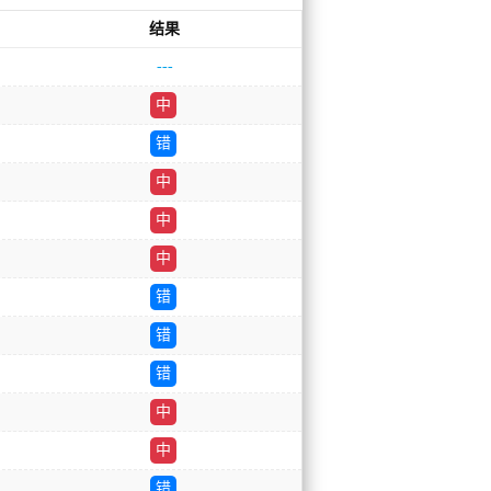
结果
---
中
错
中
中
中
错
错
错
中
中
错