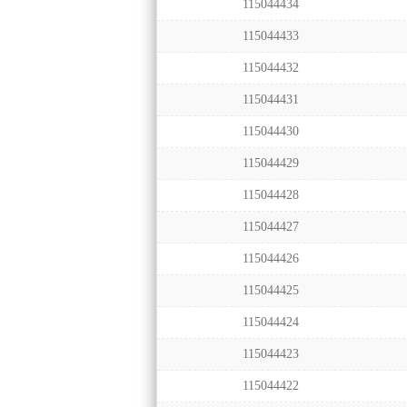
115044434
115044433
115044432
115044431
115044430
115044429
115044428
115044427
115044426
115044425
115044424
115044423
115044422