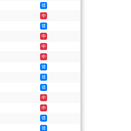
错
中
错
中
中
中
错
错
错
中
中
错
错