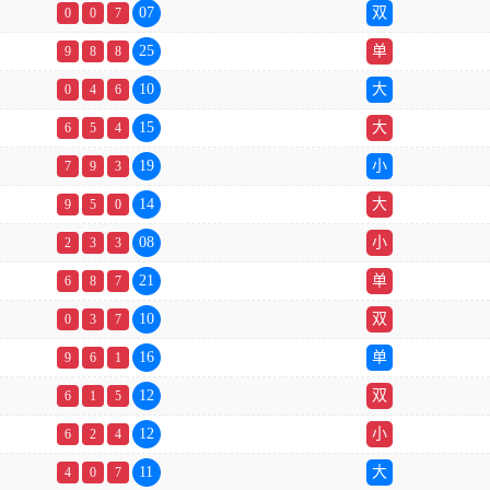
07
双
0
0
7
25
单
9
8
8
10
大
0
4
6
15
大
6
5
4
19
小
7
9
3
14
大
9
5
0
08
小
2
3
3
21
单
6
8
7
10
双
0
3
7
16
单
9
6
1
12
双
6
1
5
12
小
6
2
4
11
大
4
0
7