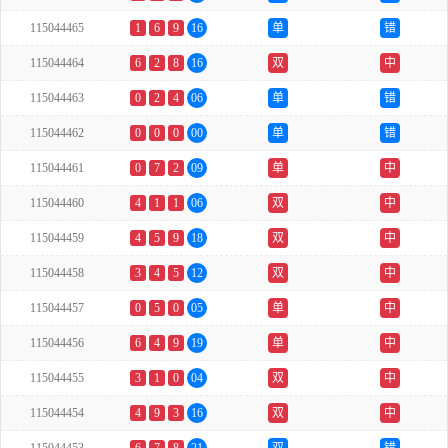
115044465
1
6
9
16
单
错
115044464
6
2
8
16
双
中
115044463
0
2
4
06
单
错
115044462
0
0
0
00
单
错
115044461
0
7
2
09
单
中
115044460
4
1
1
06
双
中
115044459
4
5
9
18
双
中
115044458
3
4
5
12
双
中
115044457
0
5
0
05
单
中
115044456
6
4
9
19
单
中
115044455
3
1
0
04
双
中
115044454
4
9
3
16
双
中