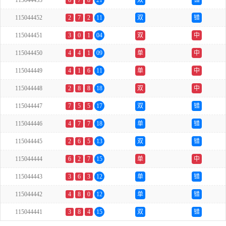
115044453
6
7
8
21
双
错
115044452
2
7
2
11
双
错
115044451
3
0
1
04
双
中
115044450
4
4
1
09
单
中
115044449
4
1
6
11
单
中
115044448
2
8
8
18
双
中
115044447
7
5
5
17
双
错
115044446
4
7
7
18
单
错
115044445
2
6
5
13
双
错
115044444
6
2
7
15
单
中
115044443
3
6
3
12
单
错
115044442
4
8
0
12
单
错
115044441
3
8
4
15
双
错