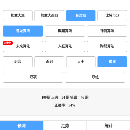
加拿大28
加拿大西28
台湾28
比特币28
青龙算法
麒麟算法
神测算法
未来算法
人狂算法
狗熊算法
组合
杀组
大小
单双
双项
双组
100期 正确：54 期 错误：46 期
正确率：54%
预测
走势
统计