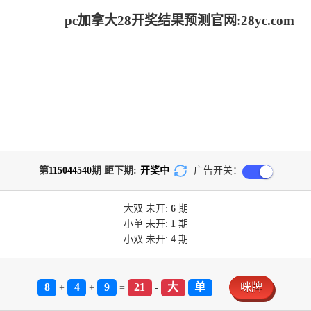
pc加拿大28开奖结果预测官网:28yc.com
第
115044540
期 距下期:
开奖中
广告开关：
大双
未开:
6
期
小单
未开:
1
期
小双
未开:
4
期
8
4
9
21
大
单
咪牌
+
+
=
-