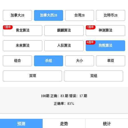
加拿大28
加拿大西28
台湾28
比特币28
青龙算法
麒麟算法
神测算法
未来算法
人狂算法
狗熊算法
组合
杀组
大小
单双
双项
双组
100期 正确：83 期 错误：17 期
正确率：83%
预测
走势
统计