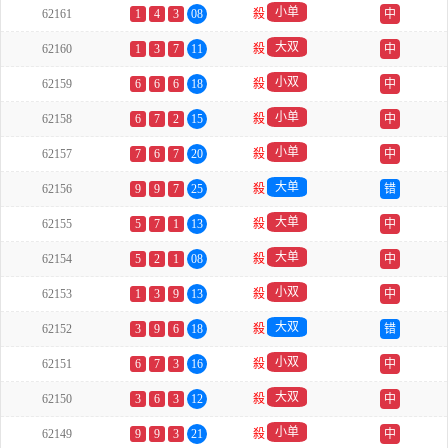
小单
62161
1
4
3
08
殺
中
大双
62160
1
3
7
11
殺
中
小双
62159
6
6
6
18
殺
中
小单
62158
6
7
2
15
殺
中
小单
62157
7
6
7
20
殺
中
大单
62156
9
9
7
25
殺
错
大单
62155
5
7
1
13
殺
中
大单
62154
5
2
1
08
殺
中
小双
62153
1
3
9
13
殺
中
大双
62152
3
9
6
18
殺
错
小双
62151
6
7
3
16
殺
中
大双
62150
3
6
3
12
殺
中
小单
62149
9
9
3
21
殺
中