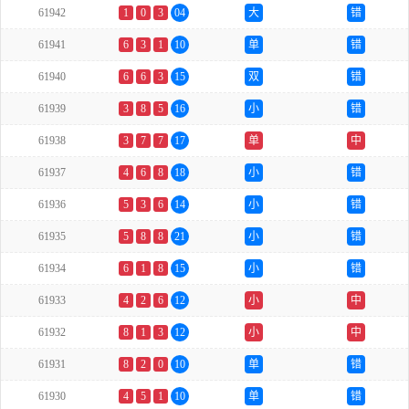
61942
1
0
3
04
大
错
61941
6
3
1
10
单
错
61940
6
6
3
15
双
错
61939
3
8
5
16
小
错
61938
3
7
7
17
单
中
61937
4
6
8
18
小
错
61936
5
3
6
14
小
错
61935
5
8
8
21
小
错
61934
6
1
8
15
小
错
61933
4
2
6
12
小
中
61932
8
1
3
12
小
中
61931
8
2
0
10
单
错
61930
4
5
1
10
单
错