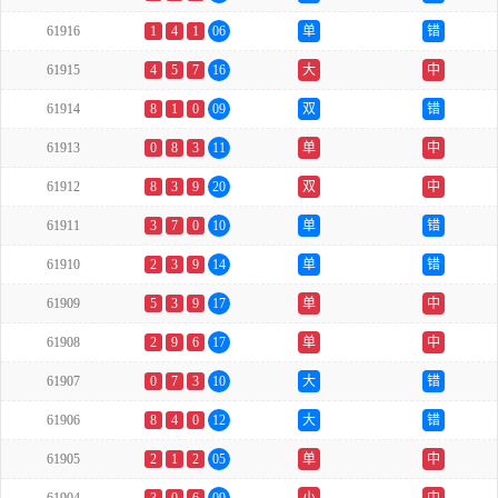
61916
1
4
1
06
单
错
61915
4
5
7
16
大
中
61914
8
1
0
09
双
错
61913
0
8
3
11
单
中
61912
8
3
9
20
双
中
61911
3
7
0
10
单
错
61910
2
3
9
14
单
错
61909
5
3
9
17
单
中
61908
2
9
6
17
单
中
61907
0
7
3
10
大
错
61906
8
4
0
12
大
错
61905
2
1
2
05
单
中