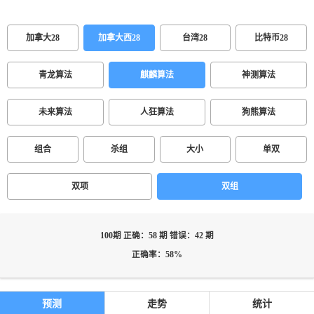
加拿大28
加拿大西28
台湾28
比特币28
青龙算法
麒麟算法
神测算法
未来算法
人狂算法
狗熊算法
组合
杀组
大小
单双
双项
双组
100期 正确：58 期 错误：42 期
正确率：58%
预测
走势
统计