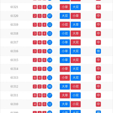
61321
0
5
2
07
小单
大双
中
61320
2
5
0
07
大双
小单
中
61319
5
3
4
12
小双
大单
中
61318
3
8
4
15
小双
大单
中
61317
7
6
9
22
小单
大双
中
61316
3
2
5
10
小单
大双
错
61315
2
6
6
14
小单
大双
中
61314
6
7
0
13
小单
大双
中
61313
6
4
1
11
小单
大双
中
61312
2
2
2
06
大单
小双
中
61311
8
9
0
17
大单
小双
中
61310
4
8
0
12
大单
小双
中