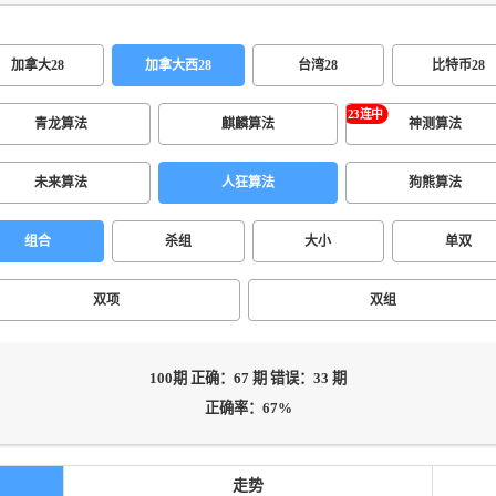
加拿大28
加拿大西28
台湾28
比特币28
青龙算法
麒麟算法
神测算法
未来算法
人狂算法
狗熊算法
组合
杀组
大小
单双
双项
双组
100期 正确：67 期 错误：33 期
正确率：67%
走势