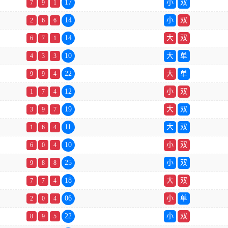
17
小
双
7
9
1
14
小
双
2
6
6
14
大
双
6
7
1
10
大
单
4
3
3
22
大
单
9
9
4
12
小
双
1
7
4
19
大
双
3
9
7
11
大
双
1
6
4
10
小
双
6
0
4
25
小
双
9
8
8
18
大
双
7
7
4
06
小
单
2
0
4
22
小
双
8
9
5