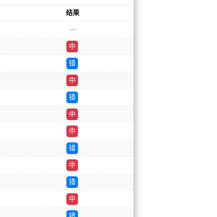
结果
---
中
错
中
错
中
中
错
中
错
中
错