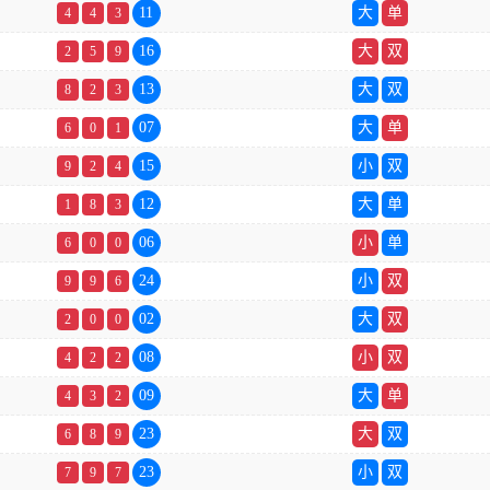
11
大
单
4
4
3
16
大
双
2
5
9
13
大
双
8
2
3
07
大
单
6
0
1
15
小
双
9
2
4
12
大
单
1
8
3
06
小
单
6
0
0
24
小
双
9
9
6
02
大
双
2
0
0
08
小
双
4
2
2
09
大
单
4
3
2
23
大
双
6
8
9
23
小
双
7
9
7