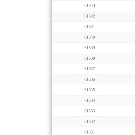
61643
61642
61641
61640
61639
61638
61637
61636
61635
61634
61633
61632
61631