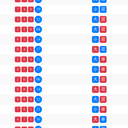
19
小
双
7
4
8
12
大
双
3
4
5
04
大
双
2
2
0
14
小
双
6
5
3
17
大
双
8
4
5
11
大
单
1
6
4
17
小
单
4
7
6
06
大
双
2
0
4
14
大
双
6
0
8
12
大
双
4
8
0
21
小
单
7
9
5
16
大
单
4
7
5