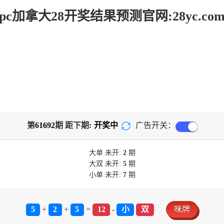
pc加拿大28开奖结果预测官网:28yc.co
第
61692
期 距下期:
开奖中
广告开关：
大单
未开:
2
期
大双
未开:
5
期
小单
未开:
7
期
5
+
2
+
5
=
12
-
小
双
咪牌