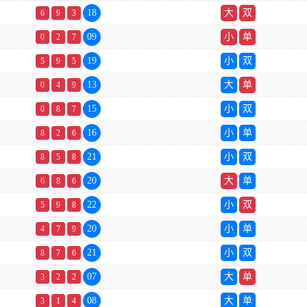
18
大
双
6
9
3
09
小
单
0
2
7
19
小
双
5
9
5
13
大
单
0
4
9
15
小
双
0
8
7
16
小
单
8
2
6
21
小
双
8
5
8
20
大
单
6
8
6
22
小
双
5
9
8
20
小
单
4
7
9
21
小
双
8
7
6
07
大
单
3
2
2
08
大
单
3
1
4