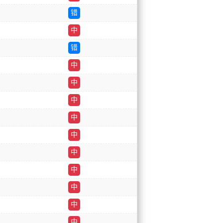
错
中
错
中
中
中
中
中
中
中
中
中
中