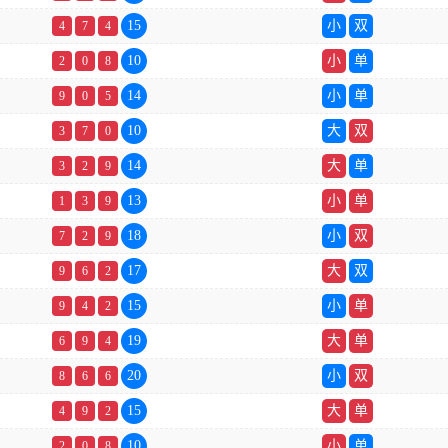
15
小
双
4
7
4
10
小
单
2
0
8
14
小
单
9
0
5
10
大
双
3
7
0
14
大
单
3
2
9
13
小
单
1
3
9
18
小
双
7
2
9
17
大
双
9
6
2
15
小
单
9
4
2
19
大
单
6
9
4
20
小
双
8
6
6
15
大
单
4
9
2
10
小
单
2
0
8