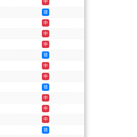
中
错
中
中
中
错
中
中
错
中
中
中
错