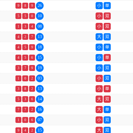
26
小
单
9
8
9
10
小
双
5
5
0
08
小
双
1
3
4
13
大
双
4
2
7
18
小
单
4
5
9
15
小
单
4
5
6
19
小
双
3
7
9
03
小
双
1
0
2
13
小
单
3
8
2
14
大
双
5
3
6
16
大
单
7
7
2
07
小
双
1
0
6
15
大
双
9
4
2