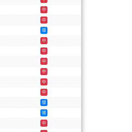
中
中
错
中
中
中
中
中
中
错
错
中