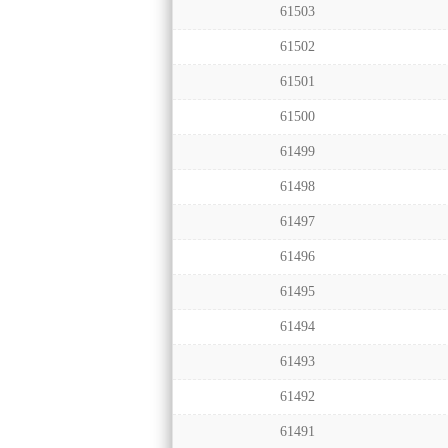
61503
61502
61501
61500
61499
61498
61497
61496
61495
61494
61493
61492
61491