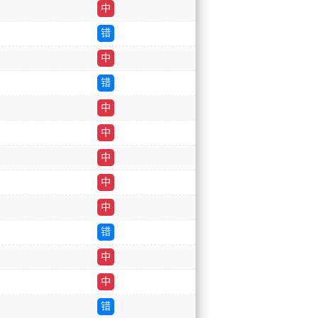
中
错
中
错
中
中
中
中
中
错
中
中
错