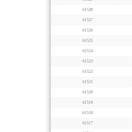
61528
61527
61526
61525
61524
61523
61522
61521
61520
61519
61518
61517