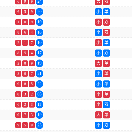
24
大
双
6
9
9
20
小
单
6
5
9
10
小
双
1
0
9
18
小
双
8
6
4
10
小
单
2
1
7
17
小
双
8
5
4
19
大
单
2
8
9
21
小
单
8
6
7
22
小
单
9
8
5
05
小
单
0
3
2
11
小
双
6
2
3
19
大
单
9
7
3
23
小
双
9
5
9