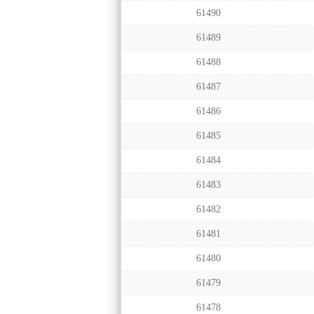
61490
61489
61488
61487
61486
61485
61484
61483
61482
61481
61480
61479
61478