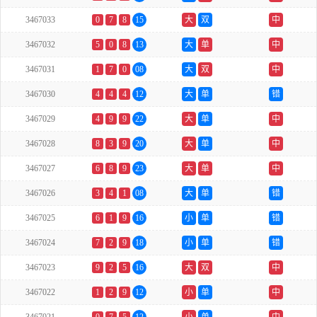
3467033
0
7
8
15
大
双
中
3467032
5
0
8
13
大
单
中
3467031
1
7
0
08
大
双
中
3467030
4
4
4
12
大
单
错
3467029
4
9
9
22
大
单
中
3467028
8
3
9
20
大
单
中
3467027
6
8
9
23
大
单
中
3467026
3
4
1
08
大
单
错
3467025
6
1
9
16
小
单
错
3467024
7
2
9
18
小
单
错
3467023
9
2
5
16
大
双
中
3467022
1
2
9
12
小
单
中