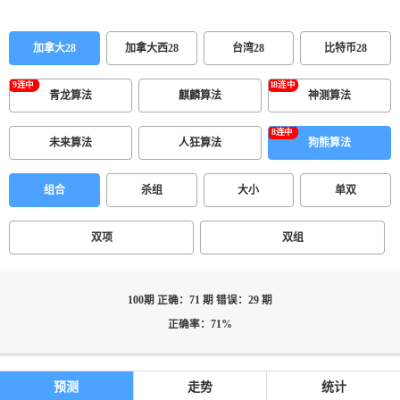
加拿大28
加拿大西28
台湾28
比特币28
青龙算法
麒麟算法
神测算法
未来算法
人狂算法
狗熊算法
组合
杀组
大小
单双
双项
双组
100期 正确：71 期 错误：29 期
正确率：71%
预测
走势
统计