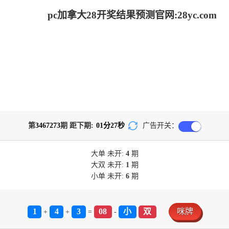
pc加拿大28开奖结果预测官网:28yc.com
第
3467273
期 距下期:
01
分
27
秒
广告开关：
大单
未开:
4
期
大双
未开:
1
期
小单
未开:
6
期
1
4
3
08
小
双
咪牌
+
+
=
-