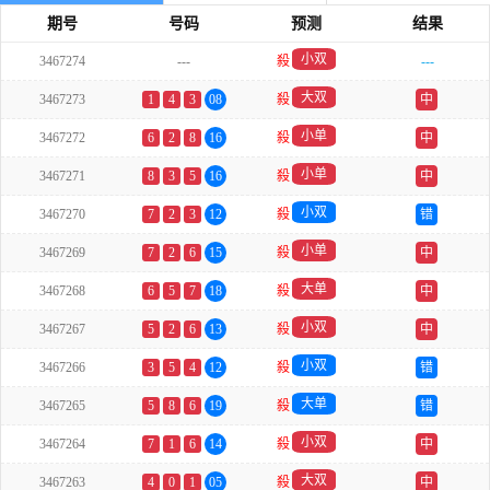
期号
号码
预测
结果
小双
3467274
---
殺
---
大双
3467273
1
4
3
08
殺
中
小单
3467272
6
2
8
16
殺
中
小单
3467271
8
3
5
16
殺
中
小双
3467270
7
2
3
12
殺
错
小单
3467269
7
2
6
15
殺
中
大单
3467268
6
5
7
18
殺
中
小双
3467267
5
2
6
13
殺
中
小双
3467266
3
5
4
12
殺
错
大单
3467265
5
8
6
19
殺
错
小双
3467264
7
1
6
14
殺
中
大双
3467263
4
0
1
05
殺
中