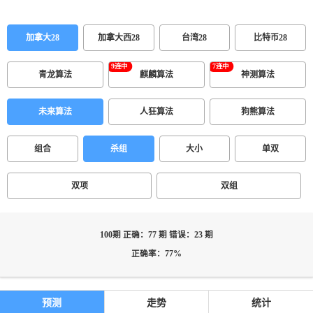
加拿大28
加拿大西28
台湾28
比特币28
青龙算法
麒麟算法
神测算法
未来算法
人狂算法
狗熊算法
组合
杀组
大小
单双
双项
双组
100期 正确：77 期 错误：23 期
正确率：77%
预测
走势
统计