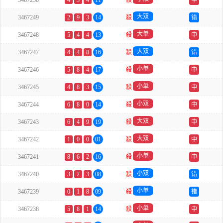
3467250
4
3
4
11
殺
中
大双
3467249
2
9
3
14
殺
错
大单
3467248
5
4
4
13
殺
中
大双
3467247
4
4
8
16
殺
错
小单
3467246
5
8
4
17
殺
中
小单
3467245
4
8
3
15
殺
中
小双
3467244
6
8
0
14
殺
中
大双
3467243
6
4
9
19
殺
中
大双
3467242
1
0
0
01
殺
中
小单
3467241
8
6
2
16
殺
中
小双
3467240
3
2
3
08
殺
错
小单
3467239
0
1
8
09
殺
错
小单
3467238
5
8
1
14
殺
中