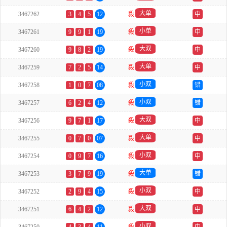
大单
3467262
3
4
5
12
殺
中
小单
3467261
9
9
1
19
殺
中
大双
3467260
9
8
2
19
殺
中
大单
3467259
7
2
5
14
殺
中
小双
3467258
1
0
7
08
殺
错
小双
3467257
6
2
4
12
殺
错
大双
3467256
9
7
1
17
殺
中
大单
3467255
0
7
0
07
殺
中
小双
3467254
0
9
7
16
殺
中
大单
3467253
3
7
9
19
殺
错
小双
3467252
2
9
4
15
殺
中
大双
3467251
6
4
2
12
殺
中
小双