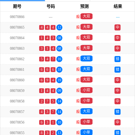
期号
号码
预测
结果
大双
08070866
---
殺
---
大单
08070865
4
4
4
12
殺
中
大双
08070864
1
4
3
08
殺
中
大单
08070863
3
1
4
08
殺
中
大双
08070862
5
4
7
16
殺
错
大双
08070861
6
6
6
18
殺
错
大双
08070860
6
9
4
19
殺
中
小双
08070859
1
4
4
09
殺
中
小单
08070858
2
7
5
14
殺
中
大双
08070857
4
3
7
14
殺
错
小单
08070856
6
3
1
10
殺
中
小单
08070855
8
3
2
13
殺
错