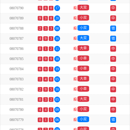
大双
08070790
9
8
0
17
殺
中
小双
08070789
9
3
8
20
殺
中
小双
08070788
2
3
3
08
殺
错
大双
08070787
4
9
3
16
殺
错
大单
08070786
8
1
2
11
殺
中
小单
08070785
0
9
9
18
殺
中
小单
08070784
6
6
7
19
殺
中
大单
08070783
1
4
0
05
殺
中
小单
08070782
2
9
5
16
殺
中
大双
08070781
0
3
2
05
殺
中
小双
08070780
4
4
1
09
殺
中
小双
08070779
0
1
5
06
殺
错
小双