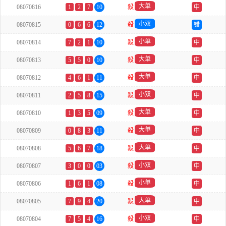
大单
08070816
1
2
7
10
殺
中
小双
08070815
0
6
6
12
殺
错
小单
08070814
7
2
1
10
殺
中
大单
08070813
5
5
0
10
殺
中
大单
08070812
4
6
1
11
殺
中
小双
08070811
2
5
8
15
殺
中
大单
08070810
1
3
5
09
殺
中
大单
08070809
0
8
3
11
殺
中
大单
08070808
5
6
7
18
殺
中
小双
08070807
3
0
0
03
殺
中
小单
08070806
1
6
1
08
殺
中
大单
08070805
7
9
4
20
殺
中
小双
08070804
7
5
4
16
殺
中