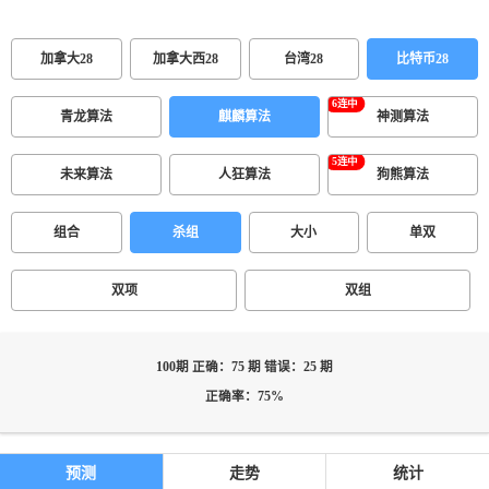
加拿大28
加拿大西28
台湾28
比特币28
青龙算法
麒麟算法
神测算法
未来算法
人狂算法
狗熊算法
组合
杀组
大小
单双
双项
双组
100期 正确：75 期 错误：25 期
正确率：75%
预测
走势
统计