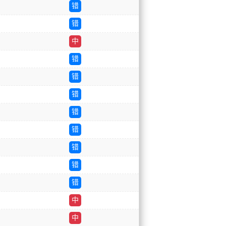
错
错
中
错
错
错
错
错
错
错
错
中
中