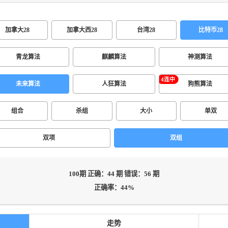
加拿大28
加拿大西28
台湾28
比特币28
青龙算法
麒麟算法
神测算法
未来算法
人狂算法
狗熊算法
组合
杀组
大小
单双
双项
双组
100期 正确：44 期 错误：56 期
正确率：44%
走势