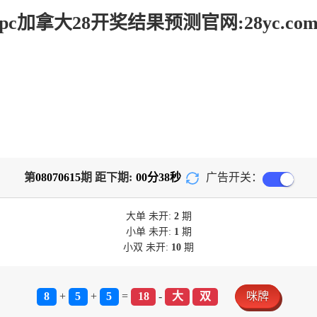
pc加拿大28开奖结果预测官网:28yc.co
第
08070615
期 距下期:
00
分
38
秒
广告开关：
大单
未开:
2
期
小单
未开:
1
期
小双
未开:
10
期
8
+
5
+
5
=
18
-
大
双
咪牌