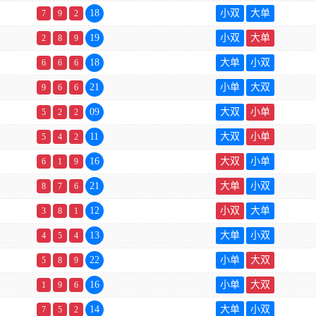
18
小双
大单
7
9
2
19
小双
大单
2
8
9
18
大单
小双
6
6
6
21
小单
大双
9
6
6
09
大双
小单
5
2
2
11
大双
小单
5
4
2
16
大双
小单
6
1
9
21
大单
小双
8
7
6
12
小双
大单
3
8
1
13
大单
小双
4
5
4
22
小单
大双
5
8
9
16
小单
大双
1
9
6
14
大单
小双
7
5
2