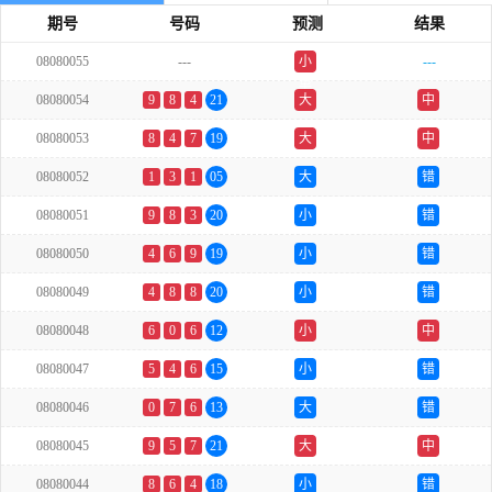
期号
号码
预测
结果
08080055
---
小
---
单
08080054
9
8
4
21
大
中
08080053
8
4
7
19
大
中
08080052
1
3
1
05
大
错
08080051
9
8
3
20
小
错
08080050
4
6
9
19
小
错
08080049
4
8
8
20
小
错
08080048
6
0
6
12
小
中
08080047
5
4
6
15
小
错
08080046
0
7
6
13
大
错
08080045
9
5
7
21
大
中
08080044
8
6
4
18
小
错