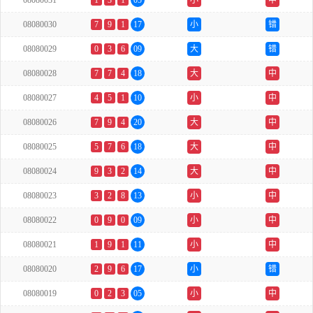
08080031
1
3
1
05
小
中
08080030
7
9
1
17
小
错
08080029
0
3
6
09
大
错
08080028
7
7
4
18
大
中
08080027
4
5
1
10
小
中
08080026
7
9
4
20
大
中
08080025
5
7
6
18
大
中
08080024
9
3
2
14
大
中
08080023
3
2
8
13
小
中
08080022
0
9
0
09
小
中
08080021
1
9
1
11
小
中
08080020
2
9
6
17
小
错
08080019
0
2
3
05
小
中