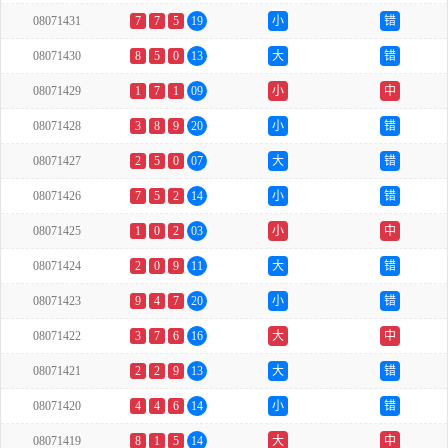
08071431
7
7
5
19
小
错
08071430
8
5
0
13
大
错
08071429
1
7
1
09
小
中
08071428
3
8
9
20
小
错
08071427
2
5
0
07
大
错
08071426
7
5
2
14
小
错
08071425
1
0
2
03
小
中
08071424
2
0
9
11
大
错
08071423
9
4
7
20
小
错
08071422
3
7
6
16
大
中
08071421
2
2
9
13
大
错
08071420
4
4
6
14
小
错
08071419
8
1
5
14
大
中