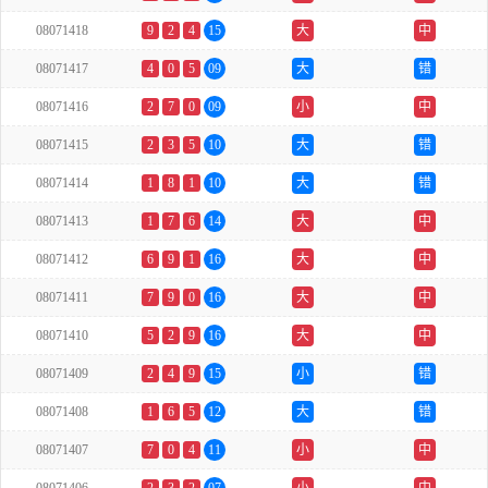
08071418
9
2
4
15
大
中
08071417
4
0
5
09
大
错
08071416
2
7
0
09
小
中
08071415
2
3
5
10
大
错
08071414
1
8
1
10
大
错
08071413
1
7
6
14
大
中
08071412
6
9
1
16
大
中
08071411
7
9
0
16
大
中
08071410
5
2
9
16
大
中
08071409
2
4
9
15
小
错
08071408
1
6
5
12
大
错
08071407
7
0
4
11
小
中