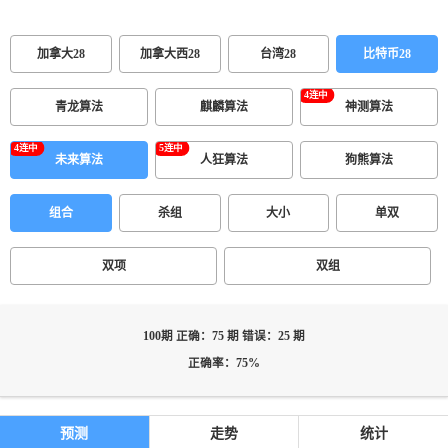
加拿大28
加拿大西28
台湾28
比特币28
青龙算法
麒麟算法
神测算法
未来算法
人狂算法
狗熊算法
组合
杀组
大小
单双
双项
双组
100期 正确：75 期 错误：25 期
正确率：75%
预测
走势
统计