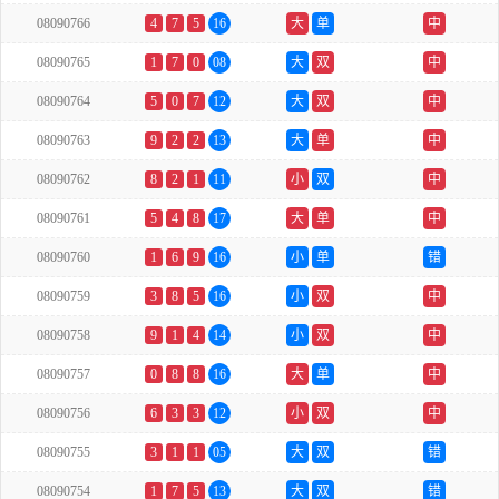
08090766
4
7
5
16
大
单
中
08090765
1
7
0
08
大
双
中
08090764
5
0
7
12
大
双
中
08090763
9
2
2
13
大
单
中
08090762
8
2
1
11
小
双
中
08090761
5
4
8
17
大
单
中
08090760
1
6
9
16
小
单
错
08090759
3
8
5
16
小
双
中
08090758
9
1
4
14
小
双
中
08090757
0
8
8
16
大
单
中
08090756
6
3
3
12
小
双
中
08090755
3
1
1
05
大
双
错
08090754
1
7
5
13
大
双
错