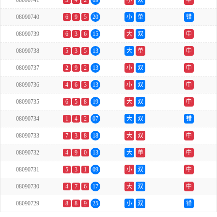
08090741
3
4
2
09
小
双
中
08090740
6
9
5
20
小
单
错
08090739
6
3
6
15
大
双
中
08090738
5
3
5
13
大
单
中
08090737
2
9
2
13
小
双
中
08090736
4
6
3
13
小
双
中
08090735
6
5
8
19
大
双
中
08090734
1
4
2
07
大
双
错
08090733
7
3
8
18
大
双
中
08090732
4
9
0
13
大
单
中
08090731
5
3
1
09
小
双
中
08090730
4
7
6
17
大
双
中
08090729
8
8
9
25
小
双
错