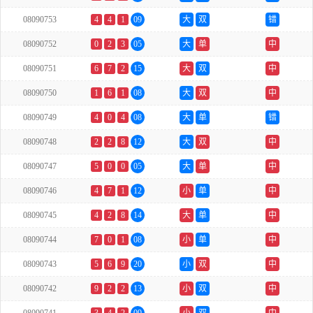
08090753
4
4
1
09
大
双
错
08090752
0
2
3
05
大
单
中
08090751
6
7
2
15
大
双
中
08090750
1
6
1
08
大
双
中
08090749
4
0
4
08
大
单
错
08090748
2
2
8
12
大
双
中
08090747
5
0
0
05
大
单
中
08090746
4
7
1
12
小
单
中
08090745
4
2
8
14
大
单
中
08090744
7
0
1
08
小
单
中
08090743
5
6
9
20
小
双
中
08090742
9
2
2
13
小
双
中