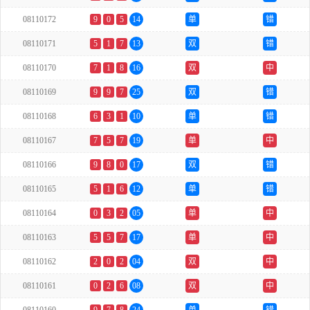
08110172
9
0
5
14
单
错
08110171
5
1
7
13
双
错
08110170
7
1
8
16
双
中
08110169
9
9
7
25
双
错
08110168
6
3
1
10
单
错
08110167
7
5
7
19
单
中
08110166
9
8
0
17
双
错
08110165
5
1
6
12
单
错
08110164
0
3
2
05
单
中
08110163
5
5
7
17
单
中
08110162
2
0
2
04
双
中
08110161
0
2
6
08
双
中