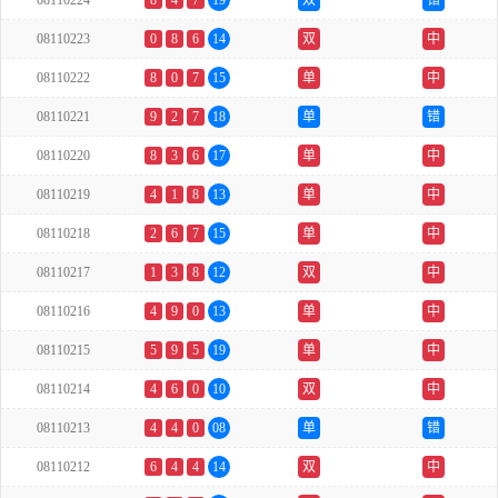
08110224
8
4
7
19
双
错
08110223
0
8
6
14
双
中
08110222
8
0
7
15
单
中
08110221
9
2
7
18
单
错
08110220
8
3
6
17
单
中
08110219
4
1
8
13
单
中
08110218
2
6
7
15
单
中
08110217
1
3
8
12
双
中
08110216
4
9
0
13
单
中
08110215
5
9
5
19
单
中
08110214
4
6
0
10
双
中
08110213
4
4
0
08
单
错
08110212
6
4
4
14
双
中