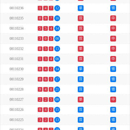
08110236
1
4
7
12
单
错
08110235
0
9
7
16
双
中
08110234
5
5
4
14
双
中
08110233
3
0
5
08
双
中
08110232
8
5
0
13
单
中
08110231
1
3
4
08
双
中
08110230
8
4
2
14
单
错
08110229
8
6
3
17
双
错
08110228
9
4
8
21
双
错
08110227
2
2
5
09
单
中
08110226
9
4
2
15
双
错
08110225
3
2
8
13
双
错