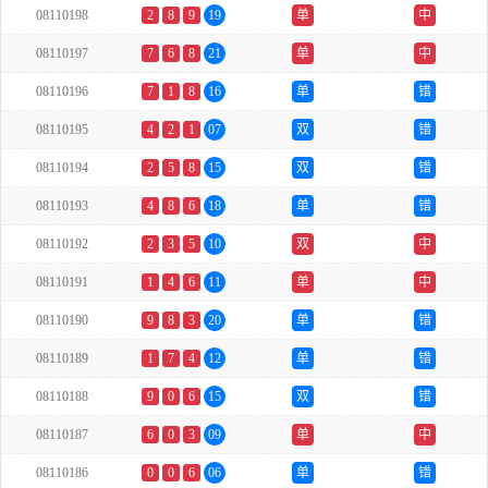
08110198
2
8
9
19
单
中
08110197
7
6
8
21
单
中
08110196
7
1
8
16
单
错
08110195
4
2
1
07
双
错
08110194
2
5
8
15
双
错
08110193
4
8
6
18
单
错
08110192
2
3
5
10
双
中
08110191
1
4
6
11
单
中
08110190
9
8
3
20
单
错
08110189
1
7
4
12
单
错
08110188
9
0
6
15
双
错
08110187
6
0
3
09
单
中
08110186
0
0
6
06
单
错