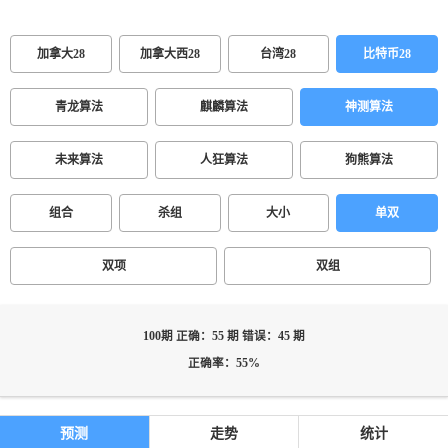
加拿大28
加拿大西28
台湾28
比特币28
青龙算法
麒麟算法
神测算法
未来算法
人狂算法
狗熊算法
组合
杀组
大小
单双
双项
双组
100期 正确：55 期 错误：45 期
正确率：55%
预测
走势
统计