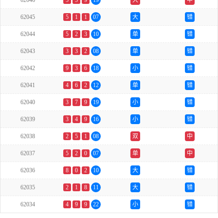
62046
5
5
9
19
大
中
62045
5
1
1
07
大
错
62044
5
2
3
10
单
错
62043
3
3
2
08
单
错
62042
9
3
6
18
小
错
62041
4
6
2
12
单
错
62040
3
7
9
19
小
错
62039
3
4
9
16
小
错
62038
2
5
1
08
双
中
62037
5
2
0
07
单
中
62036
8
0
2
10
大
错
62035
2
1
8
11
大
错
62034
4
9
9
22
小
错