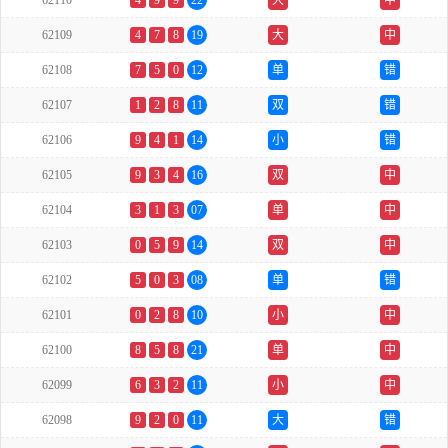
62110
4
9
9
22
大
中
62109
4
7
8
19
大
中
62108
7
5
0
12
单
错
62107
1
2
8
11
双
错
62106
9
4
1
14
小
错
62105
9
3
4
16
双
中
62104
3
1
3
07
单
中
62103
0
5
9
14
双
中
62102
5
0
3
08
单
错
62101
0
2
8
10
小
中
62100
8
5
8
21
单
中
62099
6
3
2
11
小
中
62098
9
2
0
11
大
错