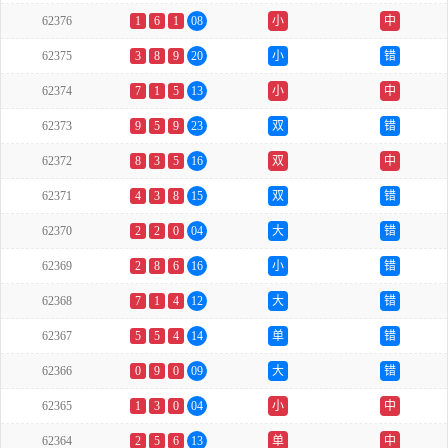
62376
1
6
1
08
小
中
62375
3
8
9
20
小
错
62374
7
1
5
13
小
中
62373
9
5
9
23
双
错
62372
8
3
5
16
双
中
62371
4
3
8
15
双
错
62370
2
2
0
04
大
错
62369
2
8
6
16
小
错
62368
7
1
4
12
大
错
62367
5
5
4
14
单
错
62366
0
9
0
09
大
错
62365
1
3
0
04
小
中
62364
2
5
6
13
单
中