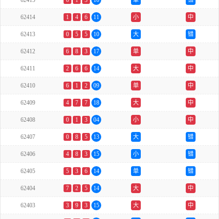
62415
6
1
3
10
单
错
62414
1
4
6
11
小
中
62413
0
5
5
10
大
错
62412
6
8
3
17
单
中
62411
2
6
6
14
大
中
62410
6
1
2
09
单
中
62409
4
7
7
18
大
中
62408
0
1
3
04
小
中
62407
0
8
5
13
大
错
62406
4
8
3
15
小
错
62405
5
3
6
14
单
错
62404
7
2
5
14
大
中
62403
3
9
3
15
大
中