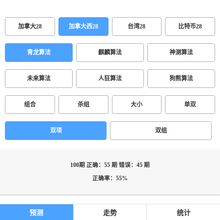
加拿大28
加拿大西28
台湾28
比特币28
青龙算法
麒麟算法
神测算法
未来算法
人狂算法
狗熊算法
组合
杀组
大小
单双
双项
双组
100期 正确：55 期 错误：45 期
正确率：55%
预测
走势
统计