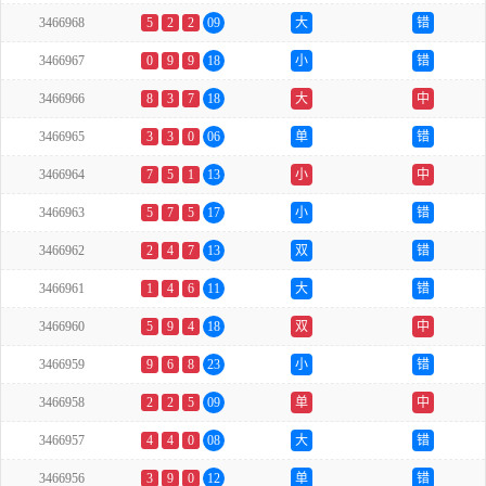
3466968
5
2
2
09
大
错
3466967
0
9
9
18
小
错
3466966
8
3
7
18
大
中
3466965
3
3
0
06
单
错
3466964
7
5
1
13
小
中
3466963
5
7
5
17
小
错
3466962
2
4
7
13
双
错
3466961
1
4
6
11
大
错
3466960
5
9
4
18
双
中
3466959
9
6
8
23
小
错
3466958
2
2
5
09
单
中
3466957
4
4
0
08
大
错
3466956
3
9
0
12
单
错