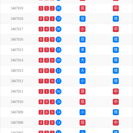
3467019
5
1
2
08
双
中
3467018
9
9
1
19
双
错
3467017
3
4
1
08
小
中
3467016
9
1
9
19
双
错
3467015
8
3
7
18
单
错
3467014
6
3
0
09
大
错
3467013
6
0
7
13
大
错
3467012
7
1
9
17
小
错
3467011
2
1
3
06
双
中
3467010
8
9
3
20
双
中
3467009
2
6
6
14
小
错
3467008
4
2
8
14
双
中