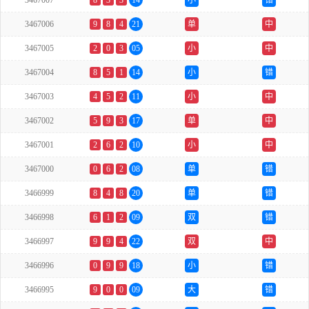
3467007
8
3
3
14
小
错
3467006
9
8
4
21
单
中
3467005
2
0
3
05
小
中
3467004
8
5
1
14
小
错
3467003
4
5
2
11
小
中
3467002
5
9
3
17
单
中
3467001
2
6
2
10
小
中
3467000
0
6
2
08
单
错
3466999
8
4
8
20
单
错
3466998
6
1
2
09
双
错
3466997
9
9
4
22
双
中
3466996
0
9
9
18
小
错
3466995
9
0
0
09
大
错