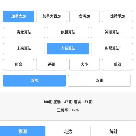
加拿大28
加拿大西28
台湾28
比特币28
青龙算法
麒麟算法
神测算法
未来算法
人狂算法
狗熊算法
组合
杀组
大小
单双
双项
双组
100期 正确：47 期 错误：53 期
正确率：47%
预测
走势
统计