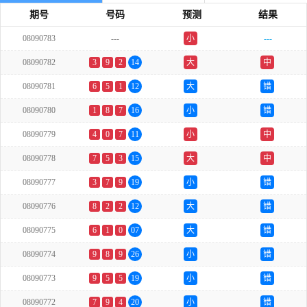
期号
号码
预测
结果
08090783
---
小
---
双
08090782
3
9
2
14
大
中
08090781
6
5
1
12
大
错
08090780
1
8
7
16
小
错
08090779
4
0
7
11
小
中
08090778
7
5
3
15
大
中
08090777
3
7
9
19
小
错
08090776
8
2
2
12
大
错
08090775
6
1
0
07
大
错
08090774
9
8
9
26
小
错
08090773
9
5
5
19
小
错
08090772
7
9
4
20
小
错