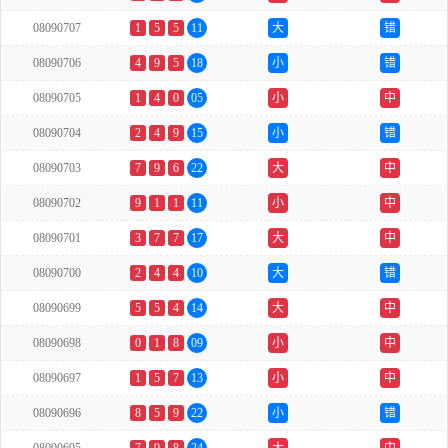
08090707
1
5
5
11
大
错
08090706
4
9
5
18
小
错
08090705
1
4
0
05
小
中
08090704
2
4
9
15
小
错
08090703
7
9
6
22
大
中
08090702
9
1
1
11
小
中
08090701
3
7
7
17
大
中
08090700
2
4
4
10
大
错
08090699
5
5
4
14
大
中
08090698
0
1
8
09
小
中
08090697
1
5
7
13
小
中
08090696
8
5
9
22
小
错