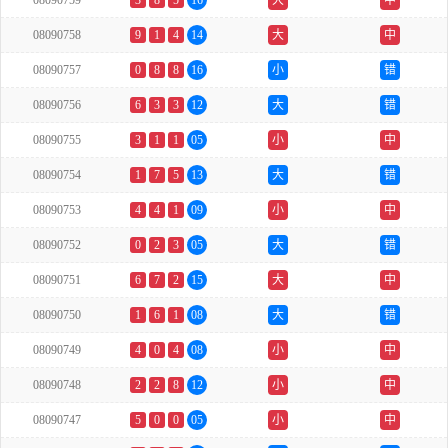
08090759
3
8
5
16
大
中
08090758
9
1
4
14
大
中
08090757
0
8
8
16
小
错
08090756
6
3
3
12
大
错
08090755
3
1
1
05
小
中
08090754
1
7
5
13
大
错
08090753
4
4
1
09
小
中
08090752
0
2
3
05
大
错
08090751
6
7
2
15
大
中
08090750
1
6
1
08
大
错
08090749
4
0
4
08
小
中
08090748
2
2
8
12
小
中
08090747
5
0
0
05
小
中